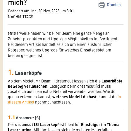
mich?
Drucken
Geändert am: Mo, 20 Nov, 2023 um 3:01
NACHMITTAGS
Mittlerweile haben wir bei Mr Beam eine ganze Menge an
Zubehörprodukten und Upgrade Möglichkeiten im Sortiment.
Bei diesem Artikel handelt es sich um einen ausführlichen
Ratgeber, welches Upgrade für welches Einsatzgebiet am
besten geeignet ist.
1.
Laserköpfe
Ab dem Modell Mr Beam II dreamcut lassen sich die
Laserköpfe
beliebig vertauschen
. Lediglich beim dreamcut [x] muss
zusätzlich auch ein extra Netzteil verwendet werden. Wie du
genau erkennen kannst,
welches Modell du hast,
kannst du
in
diesem Artikel
nochmal nachlesen.
1.1
dreamcut [S]
Der
dreamcut [S] Laserkopf
ist Ideal für
Einsteiger im Thema
Lasercutting.
Mit ihm lassen sich die meisten Materialien