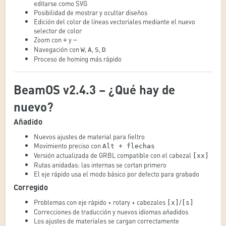
editarse como SVG
Posibilidad de mostrar y ocultar diseños
Edición del color de líneas vectoriales mediante el nuevo
selector de color
Zoom con
y
+
−
Navegación con
,
,
,
W
A
S
D
Proceso de homing más rápido
BeamOS v2.4.3 – ¿Qué hay de
nuevo?
Añadido
Nuevos ajustes de material para fieltro
Movimiento preciso con
Alt + flechas
Versión actualizada de GRBL compatible con el cabezal
[xx]
Rutas anidadas: las internas se cortan primero
El eje rápido usa el modo básico por defecto para grabado
Corregido
Problemas con eje rápido + rotary + cabezales
/
[x]
[s]
Correcciones de traducción y nuevos idiomas añadidos
Los ajustes de materiales se cargan correctamente