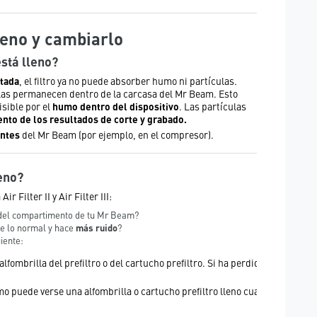
leno y cambiarlo
está lleno?
tada
, el filtro ya no puede absorber humo ni partículas.
las permanecen dentro de la carcasa del Mr Beam. Esto
sible por el
humo dentro del dispositivo
. Las partículas
to de los resultados de corte y grabado.
ntes
del Mr Beam (por ejemplo, en el compresor).
leno?
 Filter II y Air Filter III:
del compartimento de tu Mr Beam?
de lo normal y hace
más ruido
?
iente:
fombrilla del prefiltro o del cartucho prefiltro. Si ha perdido su
mo puede verse una alfombrilla o cartucho prefiltro lleno cuando es