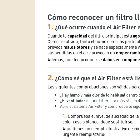
Cómo reconocer un filtro l
1.
¿Qué ocurre cuando el Air Filter 
Cuando la
capacidad
del filtro principal está
ago
Como resultado, tanto el humo como las partícu
provoca
malos olores
y se hace especialmente vi
suspendidas en el aire provocan un
empeoramien
Además, pueden producirse
daños en compone
2.
¿Cómo sé que el Air Filter está l
Las siguientes comprobaciones son válidas para Air
¿Hay
humo
y
más olor de lo habitual
dentro 
¿El
ventilador
del Air Filter gira más rápido 
Abre el sistema Air Filter y comprueba lo sigu
1.
Comprueba el nivel de suciedad de la al
color rosa o blanco, debe sustituirse.
Aquí tienes un ejemplo ilustrativo de có
urgente reemplazarlo: